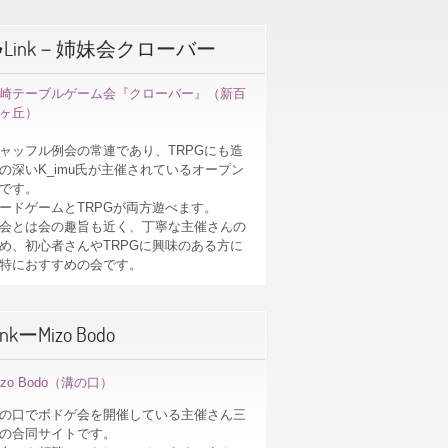
☘Link－姉妹会クローバー
崎テーブルゲーム会『クローバー』（新百
ヶ丘）
ャッフル例会の常連であり、TRPGにも造
の深いK_imu氏が主催されているオープン
です。
ードゲームとTRPGが両方遊べます。
会とは会の趣旨も近く、丁寧な主催さんの
め、初心者さんやTRPGに興味のある方に
特におすすめの会です。
inkーMizo Bodo
izo Bodo（溝の口）
の口でボドゲ会を開催している主催さん三
の合同サイトです。