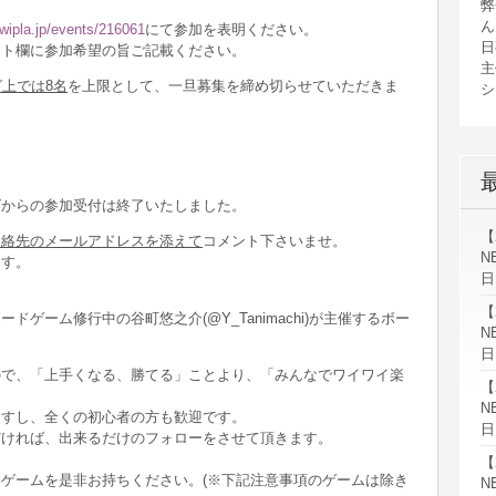
弊
ん
/twipla.jp/events/216061
にて参加を表明ください。
日
ント欄に参加希望の旨ご記載ください。
主
上では8名
を上限として、一旦募集を締め切らせていただきま
シ
グからの参加受付は終了いたしました。
【
連絡先のメールアドレスを添えて
コメント下さいませ。
N
ます。
日
【
ボードゲーム修行中の谷町悠之介(@Y_Tanimachi)が主催するボー
N
日
ので、「上手くなる、勝てる」ことより、「みんなでワイワイ楽
【
N
ますし、全くの初心者の方も歓迎です。
日
だければ、出来るだけのフォローをさせて頂きます。
【
ゲームを是非お持ちください。(※下記注意事項のゲームは除き
N