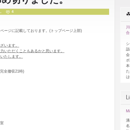
 ,
4
川
ページに記載しております。(トップページ上部)
合
。
シ
ございます。
詣
協力いただくこともあるかと思います。
会
いいたします。
ボ
本
た
 (完全撤収21時)
は
L
M
溝
議室
名