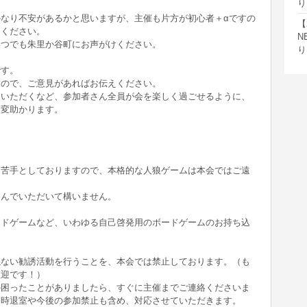
り
なり不安があるかと思いますが、主催も片方が初心者＋αですの
【
てください。
N
いつでも朱里か谷町にお声がけください。
り
です。
すので、ご意見があればお伝えください。
ていただくなど、参加者さん全員が会を楽しく過ごせるように、
大変助かります。
を苦手としておりますので、本格的な人狼ゲームは本会ではご遠
遊んでいただいて構いません。
ードゲームなど、いわゆる自己啓発用のボードゲームのお持ち込
係ない勧誘活動を行うことを、本会では禁止しております。（も
歓迎です！）
か困ったことがありましたら、すぐに主催までご連絡くださいま
即時退室や今後の参加禁止も含め、対応させていただきます。