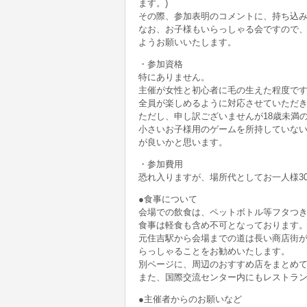
ます。)
その際、参加表明のコメントに、持ち込
なお、お子様もいらっしゃる会ですので、
ようお願いいたします。
・参加資格
特にありません。
主催が女性と初心者に毛の生えた程度です
全員が楽しめるように対応させていただ
ただし、申し訳ございませんが18歳未満
小さいお子様用のゲームを所持していな
が良いかと思います。
・参加費用
恐れ入りますが、場所代としてお一人様3
●食事について
会場での飲食は、ペットボトル等フタつ
食事は軽食も含め不可となっております
元住吉駅から会場までの道は長い商店街
らっしゃることをお勧めいたします。
別ページに、周辺のおすすめ店をまとめ
また、国際交流センター内にもレストラ
●主催者からのお願いなど