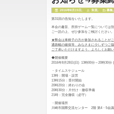
2016年8月15日,
朱里,
募集
,
​​第31回の告知をいたします。
本会の趣旨、所持ゲーム一覧については別
ご一読の上、ぜひ参加をご検討ください
★弊会は車椅子の方が参加されることが
通路幅の確保等、みなさまに少しずつご
ご了承いただけますよう、よろしくお願
◆開催概要
2016年8月28日(日) 13時00分～20時30分
・タイムスケジュール
13時：開場・設営
13時15分：受付開始
20時20分：終わりの会
20時30分：片付け・撤収準備
21時：完全撤収（必守）
・開催場所
川崎市国際交流センター 2階 第4・5会