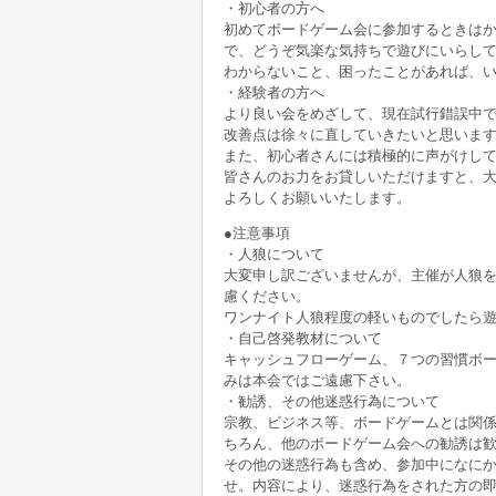
・初心者の方へ
初めてボードゲーム会に参加するときはか
で、どうぞ気楽な気持ちで遊びにいらし
わからないこと、困ったことがあれば、
・経験者の方へ
より良い会をめざして、現在試行錯誤中
改善点は徐々に直していきたいと思いま
また、初心者さんには積極的に声がけし
皆さんのお力をお貸しいただけますと、
よろしくお願いいたします。
●注意事項
・人狼について
大変申し訳ございませんが、主催が人狼
慮ください。
ワンナイト人狼程度の軽いものでしたら
・自己啓発教材について
キャッシュフローゲーム、７つの習慣ボ
みは本会ではご遠慮下さい。
・勧誘、その他迷惑行為について
宗教、ビジネス等、ボードゲームとは関
ちろん、他のボードゲーム会への勧誘は
その他の迷惑行為も含め、参加中になに
せ。内容により、迷惑行為をされた方の