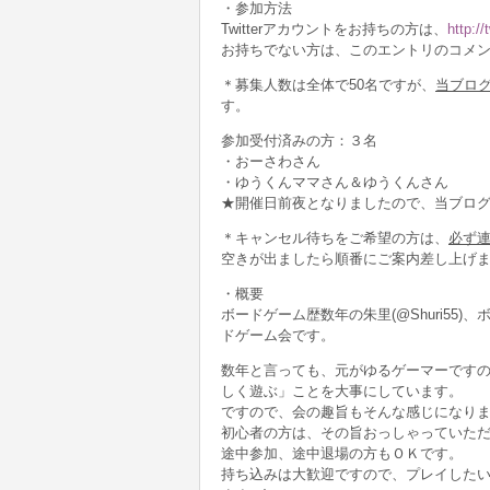
・参加方法
Twitterアカウントをお持ちの方は、
http:/
お持ちでない方は、このエントリのコメ
＊募集人数は全体で50名ですが、
当ブログ
す。
参加受付済みの方：３名
・おーさわさん
・ゆうくんママさん＆ゆうくんさん
★開催日前夜となりましたので、当ブロ
＊キャンセル待ちをご希望の方は、
必ず
空きが出ましたら順番にご案内差し上げ
・概要
ボードゲーム歴数年の朱里(@Shuri55)、
ドゲーム会です。
数年と言っても、元がゆるゲーマーです
しく遊ぶ」ことを大事にしています。
ですので、会の趣旨もそんな感じになり
初心者の方は、その旨おっしゃっていた
途中参加、途中退場の方もＯＫです。
持ち込みは大歓迎ですので、プレイしたい