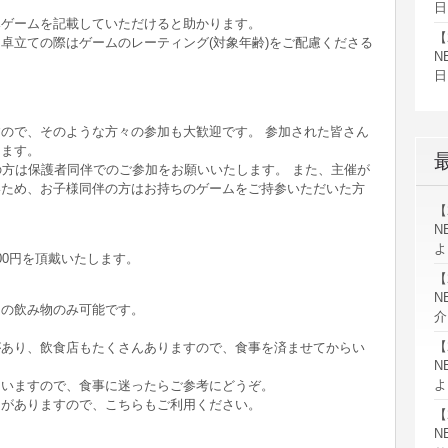
日
みゲームを記載していただけると助かります。
【
卓立ての際はゲームのレーティング(対象年齢)をご配慮くださる
N
日
ので、そのような方々の参加も大歓迎です。 参加された皆さん
きます。
の方は保護者同伴でのご参加をお願いいたします。 また、主催が
いため、お子様同伴の方はお持ちのゲームをご持参いただいた方
【
N
よ
00円を頂戴いたします。
【
N
きの飲み物のみ可能です。
介
。
【
があり、飲食店もたくさんありますので、食事を済ませてからい
N
よ
ていますので、食事に迷ったらご参考にどうぞ。
ンがありますので、こちらもご利用ください。
【
N