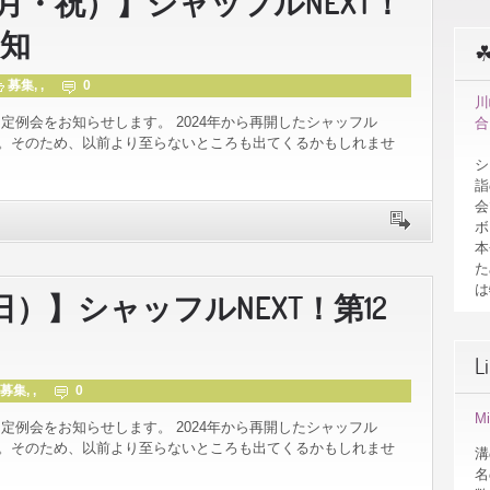
日（月・祝）】シャッフルNEXT！
告知
募集
, ,
0
川
定例会をお知らせします。 2024年から再開したシャッフル
合
す。そのため、以前より至らないところも出てくるかもしれませ
シ
詣
会
ボ
本
た
は
（日）】シャッフルNEXT！第12
L
募集
, ,
0
M
定例会をお知らせします。 2024年から再開したシャッフル
す。そのため、以前より至らないところも出てくるかもしれませ
溝
名