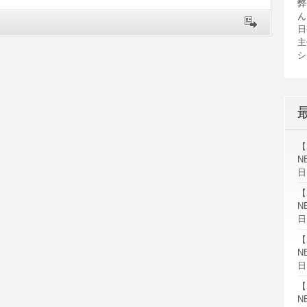
弊
ん
日
主
シ
【
N
日
【
N
日
【
N
日
【
N