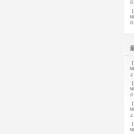
日
【
N
日
【
N
よ
【
N
介
【
N
よ
【
N