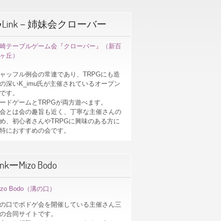
☘Link－姉妹会クローバー
崎テーブルゲーム会『クローバー』（新百
ヶ丘）
ャッフル例会の常連であり、TRPGにも造
の深いK_imu氏が主催されているオープン
です。
ードゲームとTRPGが両方遊べます。
会とは会の趣旨も近く、丁寧な主催さんの
め、初心者さんやTRPGに興味のある方に
特におすすめの会です。
inkーMizo Bodo
izo Bodo（溝の口）
の口でボドゲ会を開催している主催さん三
の合同サイトです。