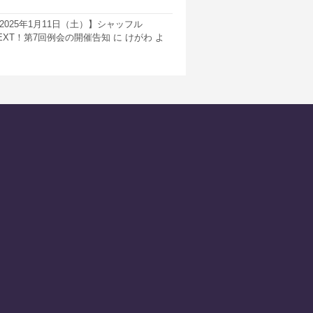
2025年1月11日（土）】シャッフル
EXT！第7回例会の開催告知
に
けがわ
よ