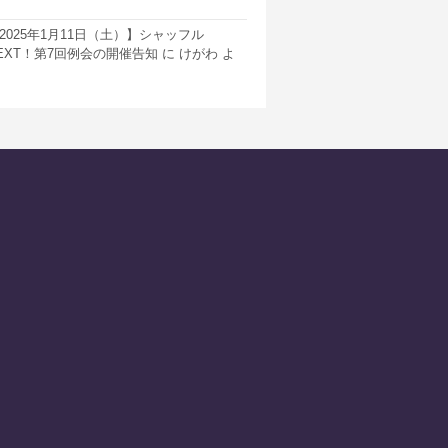
2025年1月11日（土）】シャッフル
EXT！第7回例会の開催告知
に
けがわ
よ