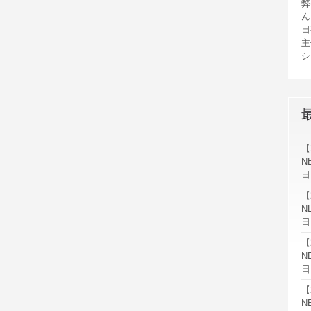
弊
ん
日
主
シ
【
N
日
【
N
日
【
N
日
【
N