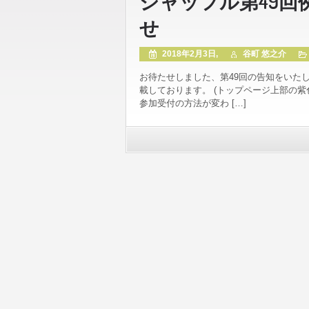
シャッフル第49回例会 
せ
2018年2月3日,
谷町 悠之介
お待たせしました、第49回の告知をいた
載しております。 (トップページ上部の紫
参加受付の方法が変わ […]