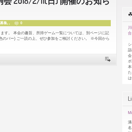
2018/2/11(日) 開催のお知ら
募集
, ,
0
川
します。 本会の趣旨、所持ゲーム一覧については、別ページに記
合
色のバー) ご一読の上、ぜひ参加をご検討ください。 ※今回から
シ
詣
会
ボ
本
た
は
L
M
溝
名