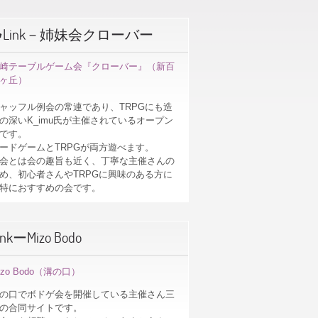
☘Link－姉妹会クローバー
崎テーブルゲーム会『クローバー』（新百
ヶ丘）
ャッフル例会の常連であり、TRPGにも造
の深いK_imu氏が主催されているオープン
です。
ードゲームとTRPGが両方遊べます。
会とは会の趣旨も近く、丁寧な主催さんの
め、初心者さんやTRPGに興味のある方に
特におすすめの会です。
inkーMizo Bodo
izo Bodo（溝の口）
の口でボドゲ会を開催している主催さん三
の合同サイトです。