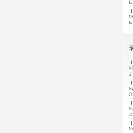
日
【
N
日
【
N
よ
【
N
介
【
N
よ
【
N