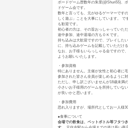
ボードゲーム歴数年の朱里(@Shuri55)、
ドゲーム会です。
数年と言っても、元がゆるゲーマーです
しく遊ぶ」ことを大事にしています。 で
も歓迎です。
初心者の方は、その旨おっしゃっていた
途中参加、途中退場の方もＯＫです。
持ち込みは大歓迎ですので、プレイした
に、持ち込みゲームを記載していただけ
なお、お子様もいらっしゃる会ですので、
ようお願いいたします。
・参加資格
特にありません。主催が女性と初心者に
参加された皆さん全員が楽しめるように
ただし、申し訳ございませんが18歳未満
小さいお子様用のゲームを所持していな
が良いかと思います。
・参加費用
恐れ入りますが、場所代としてお一人様3
●食事について
会場での飲食は、ペットボトル等フタつ
す。
元住吉駅から会場までの道は長い商