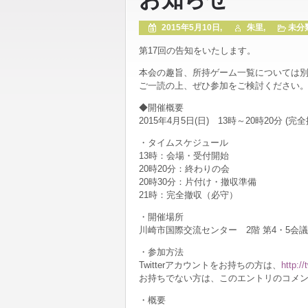
2015年5月10日,
朱里,
未分
第17回の告知をいたします。
本会の趣旨、所持ゲーム一覧については
ご一読の上、ぜひ参加をご検討ください
◆開催概要
2015年4月5日(日) 13時～20時20分 (完全
・タイムスケジュール
13時：会場・受付開始
20時20分：終わりの会
20時30分：片付け・撤収準備
21時：完全撤収（必守）
・開催場所
川崎市国際交流センター 2階 第4・5会
・参加方法
Twitterアカウントをお持ちの方は、
http:/
お持ちでない方は、このエントリのコメ
・概要