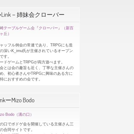
☘Link－姉妹会クローバー
崎テーブルゲーム会『クローバー』（新百
ヶ丘）
ャッフル例会の常連であり、TRPGにも造
の深いK_imu氏が主催されているオープン
です。
ードゲームとTRPGが両方遊べます。
会とは会の趣旨も近く、丁寧な主催さんの
め、初心者さんやTRPGに興味のある方に
特におすすめの会です。
inkーMizo Bodo
izo Bodo（溝の口）
の口でボドゲ会を開催している主催さん三
の合同サイトです。