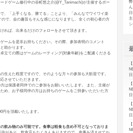
弊
ボードゲーム修行中の谷町悠之介(@Y_Tanimachi)が主催するボー
ん
日
ので、「上手くなる、勝てる」ことより、「みんなでワイワイ楽
主
すので、会の趣旨もそんな感じになりますし、全くの初心者の方
シ
だければ、出来るだけのフォローをさせて頂きます。
いゲームを是非お持ちください。その際、参加表明のコメント
ると助かります。
卓立ての際はゲームのレーティング(対象年齢)をご配慮くださる
【
N
毛の生えた程度ですので、そのような方々の参加も大歓迎です。
日
対応させていただきます。
【
の方は保護者同伴でのご参加をお願いいたします。 また、主催が
N
いため、お子様同伴の方はお持ちのゲームをご持参いただいた方
日
【
N
00円を頂戴いたします。
日
【
きの飲み物のみ可能です。食事は軽食も含め不可となっておりま
N
店街があり、飲食店もたくさんありますので、食事を済ませてか