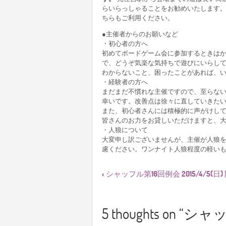
らいらっしゃることをお勧めいたします。
ちらもご利用ください。
●主催者からのお願いなど
・初心者の方へ
初めてボードゲーム会に参加するときはか
で、どうぞ気楽な気持ちで遊びにいらし
わからないこと、困ったことがあれば、
・経験者の方へ
まだまだ不慣れな主催ですので、至らな
幸いです。改善点は徐々に直していきた
また、初心者さんには積極的に声がけし
皆さんのお力をお貸しいただけますと、
・人狼について
大変申し訳ございませんが、主催が人狼
慮ください。ワンナイト人狼程度の軽い
シャッフル第16回例会 2015/4/5(
‹
5 thoughts on “
シャッフ