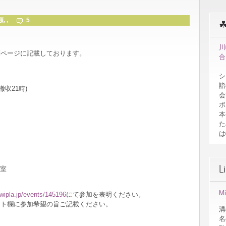
類
, ,
5
川
別ページに記載しております。
合
。
シ
詣
撤収21時)
会
ボ
本
た
は
L
議室
M
/twipla.jp/events/145196
にて参加を表明ください。
ント欄に参加希望の旨ご記載ください。
溝
名