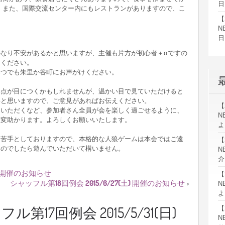
日
 また、国際交流センター内にもレストランがありますので、こ
【
N
日
なり不安があるかと思いますが、主催も片方が初心者＋αですの
てください。
いつでも朱里か谷町にお声がけください。
い点が目につくかもしれませんが、温かい目で見ていただけると
いと思いますので、ご意見があればお伝えください。
【
ていただくなど、参加者さん全員が会を楽しく過ごせるように、
N
大変助かります。よろしくお願いいたします。
よ
を苦手としておりますので、本格的な人狼ゲームは本会ではご遠
【
ものでしたら遊んでいただいて構いません。
N
介
日) 開催のお知らせ
【
シャッフル第18回例会 2015/6/27(土) 開催のお知らせ
N
›
よ
ル第17回例会 2015/5/31(日)
【
N