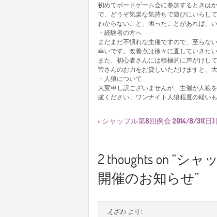
初めてボードゲーム会に参加するときはか
で、どうぞ気楽な気持ちで遊びにいらし
わからないこと、困ったことがあれば、
・経験者の方へ
まだまだ不慣れな主催ですので、至らな
幸いです。改善点は徐々に直していきた
また、初心者さんには積極的に声がけし
皆さんのお力をお貸しいただけますと、
・人狼について
大変申し訳ございませんが、主催が人狼
慮ください。ワンナイト人狼程度の軽い
シャッフル第8回例会 2014/8/31(
‹
2 thoughts on “
シャッフ
開催のお知らせ
”
えざわ
より: