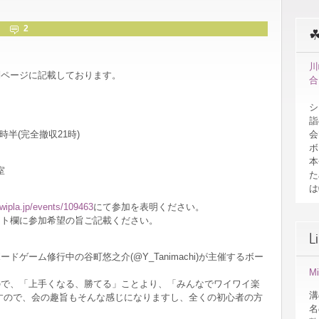
2
川
別ページに記載しております。
合
。
シ
詣
会
0時半(完全撤収21時)
ボ
本
室
た
は
/twipla.jp/events/109463
にて参加を表明ください。
ント欄に参加希望の旨ご記載ください。
L
ボードゲーム修行中の谷町悠之介(@Y_Tanimachi)が主催するボー
M
ので、「上手くなる、勝てる」ことより、「みんなでワイワイ楽
溝
すので、会の趣旨もそんな感じになりますし、全くの初心者の方
名