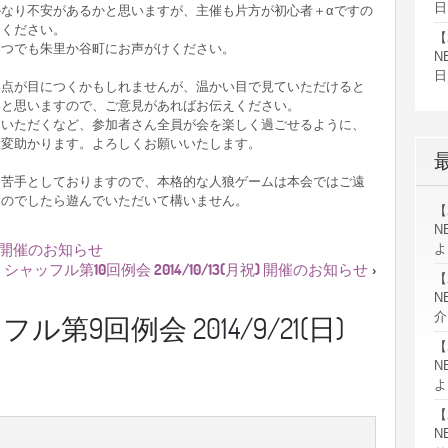
日
なり不安があるかと思いますが、主催も片方が初心者＋αですの
てください。
【
いつでも朱里か谷町にお声がけください。
N
日
い点が目につくかもしれませんが、温かい目で見ていただけると
いと思いますので、ご意見があればお伝えください。
ていただくなど、参加者さん全員が会を楽しく過ごせるように、
大変助かります。よろしくお願いいたします。
を苦手としておりますので、本格的な人狼ゲームは本会ではご遠
ものでしたら遊んでいただいて構いません。
【
N
日) 開催のお知らせ
よ
シャッフル第10回例会 2014/10/13(月祝) 開催のお知らせ
›
【
N
介
ル第9回例会 2014/9/21(日)
【
N
よ
【
N