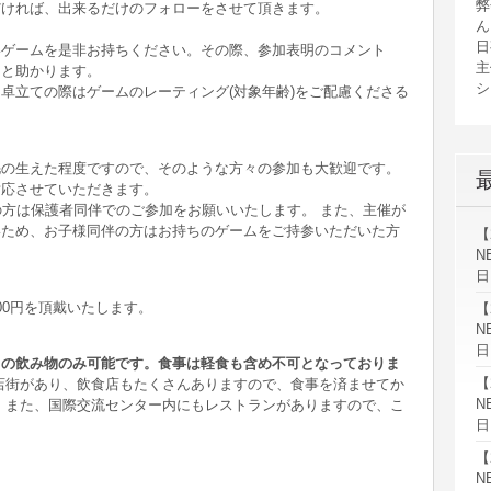
弊
だければ、出来るだけのフォローをさせて頂きます。
ん
日
いゲームを是非お持ちください。その際、参加表明のコメント
主
ると助かります。
シ
卓立ての際はゲームのレーティング(対象年齢)をご配慮くださる
毛の生えた程度ですので、そのような方々の参加も大歓迎です。
対応させていただきます。
の方は保護者同伴でのご参加をお願いいたします。 また、主催が
いため、お子様同伴の方はお持ちのゲームをご持参いただいた方
【
N
日
00円を頂戴いたします。
【
N
日
きの飲み物のみ可能です。食事は軽食も含め不可となっておりま
【
店街があり、飲食店もたくさんありますので、食事を済ませてか
N
 また、国際交流センター内にもレストランがありますので、こ
日
【
N