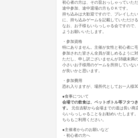
初心者の方は、その旨おっしゃっていた
途中参加、途中退場の方もＯＫです。
持ち込みは大歓迎ですので、プレイした
に、持ち込みゲームを記載していただけ
なお、お子様もいらっしゃる会ですので、
ようお願いいたします。
・参加資格
特にありません。主催が女性と初心者に
参加された皆さん全員が楽しめるように
ただし、申し訳ございませんが18歳未満
小さいお子様用のゲームを所持していな
が良いかと思います。
・参加費用
恐れ入りますが、場所代としてお一人様3
●食事について
会場での飲食は、ペットボトル等フタつ
す。
元住吉駅から会場までの道は長い商
らいらっしゃることをお勧めいたします。
ちらもご利用ください。
●主催者からのお願いなど
・初心者の方へ