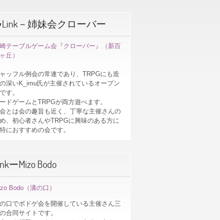
☘Link－姉妹会クローバー
崎テーブルゲーム会『クローバー』（新百
ヶ丘）
ャッフル例会の常連であり、TRPGにも造
の深いK_imu氏が主催されているオープン
です。
ードゲームとTRPGが両方遊べます。
会とは会の趣旨も近く、丁寧な主催さんの
め、初心者さんやTRPGに興味のある方に
特におすすめの会です。
inkーMizo Bodo
izo Bodo（溝の口）
の口でボドゲ会を開催している主催さん三
の合同サイトです。