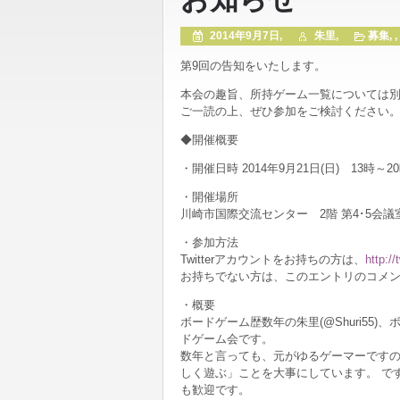
2014年9月7日,
朱里,
募集
, ,
第9回の告知をいたします。
本会の趣旨、所持ゲーム一覧については
ご一読の上、ぜひ参加をご検討ください
◆開催概要
・開催日時 2014年9月21日(日) 13時～2
・開催場所
川崎市国際交流センター 2階 第4･5会議
・参加方法
Twitterアカウントをお持ちの方は、
http:/
お持ちでない方は、このエントリのコメ
・概要
ボードゲーム歴数年の朱里(@Shuri55)、
ドゲーム会です。
数年と言っても、元がゆるゲーマーです
しく遊ぶ」ことを大事にしています。 で
も歓迎です。