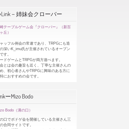
☘Link－姉妹会クローバー
崎テーブルゲーム会『クローバー』（新百
ヶ丘）
ャッフル例会の常連であり、TRPGにも造
の深いK_imu氏が主催されているオープン
です。
ードゲームとTRPGが両方遊べます。
会とは会の趣旨も近く、丁寧な主催さんの
め、初心者さんやTRPGに興味のある方に
特におすすめの会です。
inkーMizo Bodo
izo Bodo（溝の口）
の口でボドゲ会を開催している主催さん三
の合同サイトです。