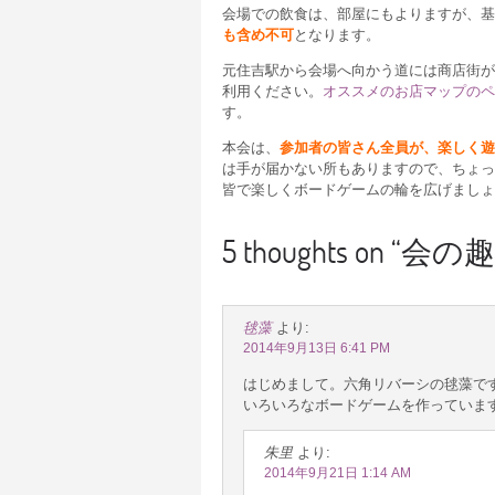
会場での飲食は、部屋にもよりますが、基
も含め不可
となります。
元住吉駅から会場へ向かう道には商店街が
利用ください。
オススメのお店マップのペ
す。
本会は、
参加者の皆さん全員が、楽しく遊
は手が届かない所もありますので、ちょっ
皆で楽しくボードゲームの輪を広げましょ
5 thoughts on “
会の趣
毬藻
より:
2014年9月13日 6:41 PM
はじめまして。六角リバーシの毬藻で
いろいろなボードゲームを作っていま
朱里
より:
2014年9月21日 1:14 AM