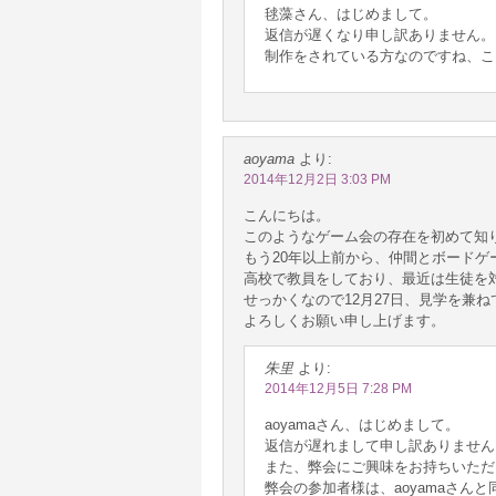
毬藻さん、はじめまして。
返信が遅くなり申し訳ありません。
制作をされている方なのですね、こ
aoyama
より:
2014年12月2日 3:03 PM
こんにちは。
このようなゲーム会の存在を初めて知
もう20年以上前から、仲間とボード
高校で教員をしており、最近は生徒を
せっかくなので12月27日、見学を兼
よろしくお願い申し上げます。
朱里
より:
2014年12月5日 7:28 PM
aoyamaさん、はじめまして。
返信が遅れまして申し訳ありません
また、弊会にご興味をお持ちいただ
弊会の参加者様は、aoyamaさん