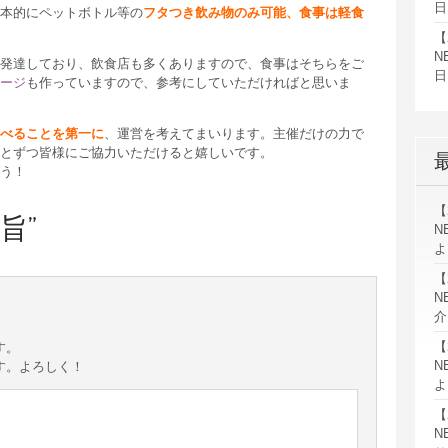
日
本的にペットボトル等の
フタつき飲み物のみ可能、食事は軽食
【
N
発達しており、飲食店も多くありますので、食事はそちらをご
日
ージ
も作っていますので、参考にしていただければと思いま
べることを第一に
、運営を考えてまいります。主催だけの力で
とずつ皆様にご協力いただけると嬉しいです。
う！
【
旨
”
N
よ
【
N
介
【
す。
N
す。よろしく！
よ
【
N