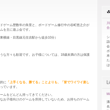
川
ドゲーム歴数年の朱里と、ボードゲーム修行中の谷町悠之介が
合
ムを主に遊ぶ会です。
シ
東横線・目黒線元住吉駅から徒歩10分）
詣
会
ボ
うな方々も歓迎です。お子様については、18歳未満の方は保護
本
た
は
L
的に
「上手くなる、勝てる」ことよりも、「皆でワイワイ楽し
っています。
M
ームをどんどん持ってきてください。
なお子様向けのゲームを所持していないため、お持ちのゲーム
溝
名