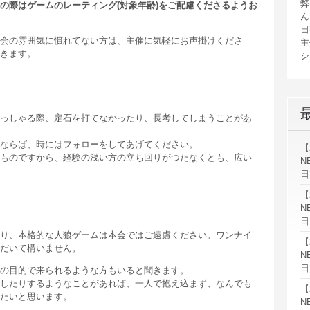
弊
の際はゲームのレーティング(対象年齢)をご配慮くださるようお
ん
日
会の雰囲気に慣れてない方は、主催に気軽にお声掛けくださ
主
きます。
シ
っしゃる際、定石を打てなかったり、長考してしまうことがあ
ならば、時にはフォローをしてあげてください。
【
ものですから、経験の浅い方の立ち回りがつたなくとも、広い
N
日
【
N
日
り、本格的な人狼ゲームは本会ではご遠慮ください。ワンナイ
【
だいて構いません。
N
日
の目的で来られるような方もいると聞きます。
したりするようなことがあれば、一人で抱え込まず、なんでも
【
たいと思います。
N